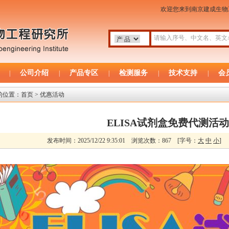
欢迎您来到南京建成生
公司介绍
产品专区
检测服务
技术支持
会
|
|
|
|
|
的位置：
首页
> 优惠活动
ELISA试剂盒免费代测活动
发布时间：2025/12/22 9:35:01 浏览次数：867
[字号：
大
中
小
]