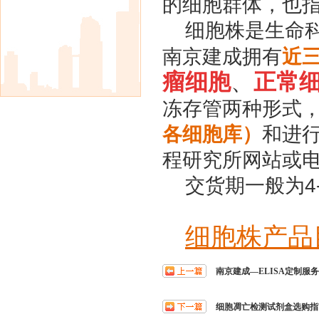
的细胞群体，也
细胞株是生命
南京建成
拥有
近
瘤细胞
、
正常
冻存管两种形式
各细胞库）
和进
程研究所
网站或
交货期一般为
4
细胞株产品
南京建成—ELISA定制服务
细胞凋亡检测试剂盒选购指