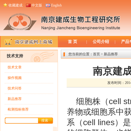
收藏建成
中文版
English
首 页
公司介绍
产品
|
|
您当前的位置：
首页
> 新品推荐
技术支持
技术文章
南京建
操作视频
发布时间：2014/
技术问答
新品推荐
细胞株（
cell st
检测指标推荐
养物或细胞系中
系（
cell lines
）是