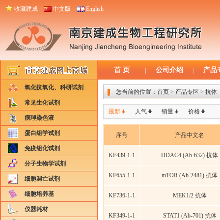
收藏建成
中文版
English
首 页
公司介绍
产品
|
|
氧化抗氧化、科研试剂
您当前的位置：
首页
> 产品专区 > 抗体
常见生化试剂
最新
人气
销量
价格
病理染色液
蛋白组学试剂
序号
产品中文名
免疫组化试剂
KF439-1-1
HDAC4 (Ab-632) 抗体
分子生物学试剂
KF655-1-1
mTOR (Ab-2481) 抗体
细胞凋亡试剂
细胞培养基
KF736-1-1
MEK1/2 抗体
仪器耗材
KF349-1-1
STAT1 (Ab-701) 抗体