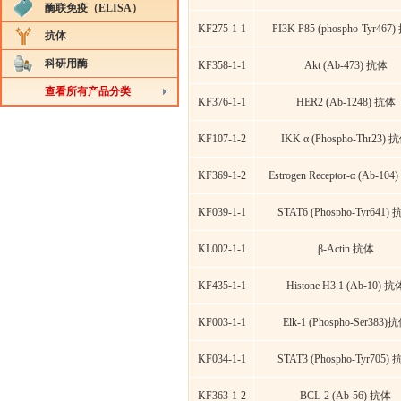
酶联免疫（ELISA）
KF275-1-1
PI3K P85 (phospho-Tyr467
抗体
科研用酶
KF358-1-1
Akt (Ab-473) 抗体
查看所有产品分类
KF376-1-1
HER2 (Ab-1248) 抗体
KF107-1-2
IKK α (Phospho-Thr23) 
KF369-1-2
Estrogen Receptor-α (Ab-10
KF039-1-1
STAT6 (Phospho-Tyr641)
KL002-1-1
β-Actin 抗体
KF435-1-1
Histone H3.1 (Ab-10) 抗
KF003-1-1
Elk-1 (Phospho-Ser383)
KF034-1-1
STAT3 (Phospho-Tyr705)
KF363-1-2
BCL-2 (Ab-56) 抗体