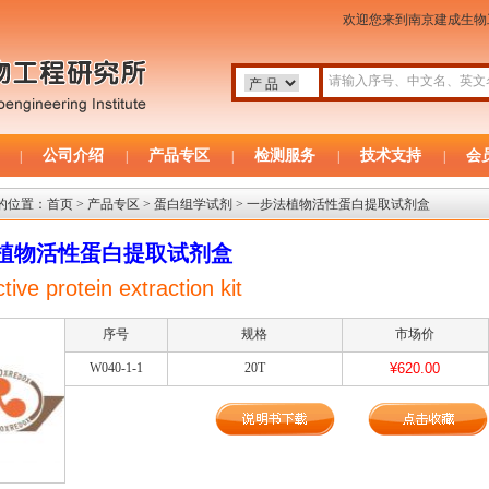
欢迎您来到南京建成生
公司介绍
产品专区
检测服务
技术支持
会
|
|
|
|
|
的位置：
首页
>
产品专区
>
蛋白组学试剂
> 一步法植物活性蛋白提取试剂盒
植物活性蛋白提取试剂盒
tive protein extraction kit
序号
规格
市场价
W040-1-1
20T
¥620.00