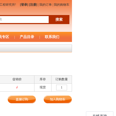
物工程研究所!
[登录]
[注册]
|
我的订单
|
我的购物车
员专区
产品目录
联系我们
|
|
促销价
库存
订购数量
/
现货