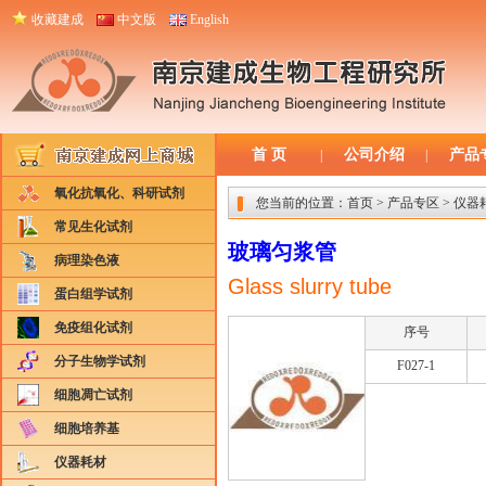
收藏建成
中文版
English
首 页
公司介绍
产品
|
|
氧化抗氧化、科研试剂
您当前的位置：
首页
>
产品专区
>
仪器
常见生化试剂
玻璃匀浆管
病理染色液
Glass slurry tube
蛋白组学试剂
免疫组化试剂
序号
分子生物学试剂
F027-1
细胞凋亡试剂
细胞培养基
仪器耗材