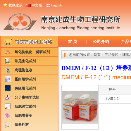
收藏建成
中文版
English
首 页
公司介绍
产品
|
|
氧化抗氧化、科研试剂
您当前的位置：
首页
>
产品专区
>
细胞
常见生化试剂
DMEM / F-12（1∶1）培
病理染色液
DMEM / F-12 (1:1) mediu
蛋白组学试剂
免疫组化试剂
序号
分子生物学试剂
P008-1-1
细胞凋亡试剂
细胞培养基
仪器耗材