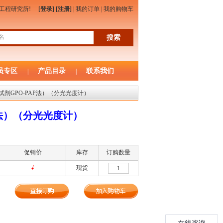
物工程研究所!
[登录]
[注册]
|
我的订单
|
我的购物车
员专区
产品目录
联系我们
|
|
单试剂GPO-PAP法）（分光光度计）
P法）（分光光度计）
促销价
库存
订购数量
/
现货