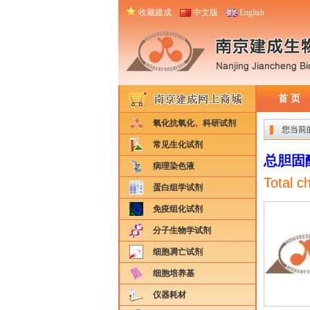
收藏建成
中文版
English
首 页
氧化抗氧化、科研试剂
您当前
常见生化试剂
总胆固
病理染色液
Total c
蛋白组学试剂
免疫组化试剂
分子生物学试剂
细胞凋亡试剂
细胞培养基
仪器耗材