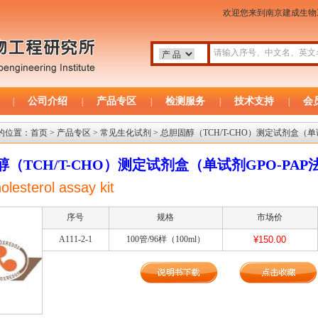
欢迎您来到南京建成生
公司介绍
产品专区
检测服务
技术支持
会
|
|
|
|
|
的位置：
首页
>
产品专区
>
常见生化试剂
> 总胆固醇（TCH/T-CHO）测定试剂盒（
醇（TCH/T-CHO）测定试剂盒（单试剂GPO-PA
holesterol assay kit
序号
规格
市场价
A111-2-1
100管/96样（100ml）
¥150.00