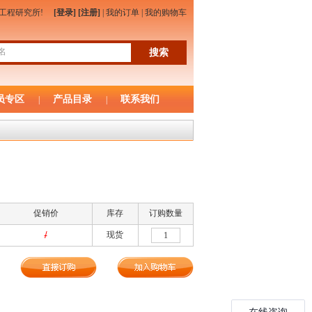
物工程研究所!
[登录]
[注册]
|
我的订单
|
我的购物车
员专区
产品目录
联系我们
|
|
促销价
库存
订购数量
/
现货