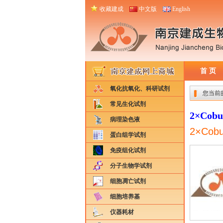
收藏建成
中文版
English
首 页
氧化抗氧化、科研试剂
您当前
常见生化试剂
2×Cobu
病理染色液
2×Cobu
蛋白组学试剂
免疫组化试剂
分子生物学试剂
细胞凋亡试剂
细胞培养基
仪器耗材