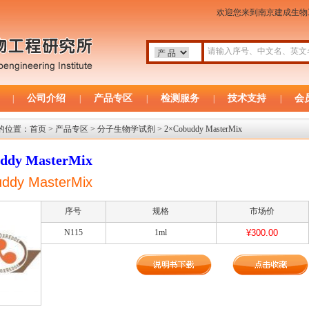
欢迎您来到南京建成生
公司介绍
产品专区
检测服务
技术支持
会
|
|
|
|
|
的位置：
首页
>
产品专区
>
分子生物学试剂
> 2×Cobuddy MasterMix
ddy MasterMix
ddy MasterMix
序号
规格
市场价
N115
1ml
¥300.00