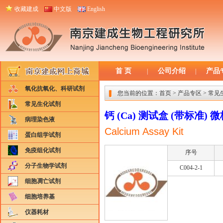
收藏建成
中文版
English
首 页
公司介绍
产品
|
|
氧化抗氧化、科研试剂
您当前的位置：
首页
>
产品专区
>
常见
常见生化试剂
钙 (Ca) 测试盒 (带标准) 
病理染色液
Calcium Assay Kit
蛋白组学试剂
免疫组化试剂
序号
分子生物学试剂
C004-2-1
细胞凋亡试剂
细胞培养基
仪器耗材