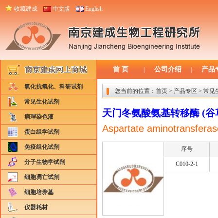
收藏建成
中文版
English
首 页
公司介绍
产品
|
|
氧化抗氧化、科研试剂
您当前的位置：
首页
>
产品专区
>
常见
常见生化试剂
天门冬氨酸氨基转移酶 (谷草
病理染色液
Aspartate aminotransferas
蛋白组学试剂
免疫组化试剂
序号
分子生物学试剂
C010-2-1
细胞凋亡试剂
细胞培养基
仪器耗材