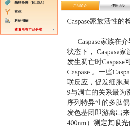
酶联免疫（ELISA）
产品简介
使用说明
抗体
Caspase家族活性的
科研用酶
查看所有产品分类
Caspase家族
状态下， Caspas
发生凋亡时Caspa
Caspase 。一些Ca
联反应，促发细胞凋亡。
9与凋亡的关系最为密
序列特异性的多肽偶联
发色基团即游离出来，
400nm）测定其吸光