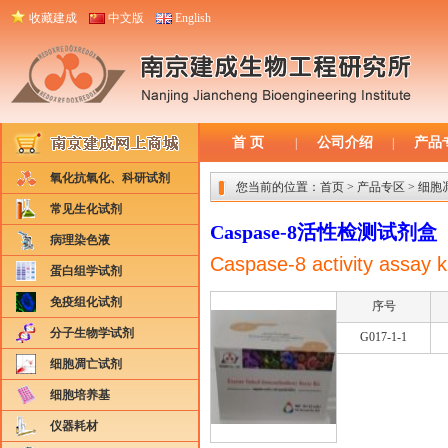
收藏建成
中文版
English
首 页
公司介绍
产品
|
|
氧化抗氧化、科研试剂
您当前的位置：
首页
>
产品专区
>
细胞
常见生化试剂
Caspase-8活性检测试剂
病理染色液
Caspase-8 activity assay k
蛋白组学试剂
免疫组化试剂
序号
分子生物学试剂
G017-1-1
细胞凋亡试剂
细胞培养基
仪器耗材